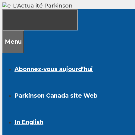
Skip
to
content
Menu
Abonnez-vous aujourd’hui
Parkinson Canada site Web
In English