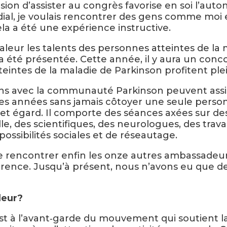
sion d’assister au congrès favorise en soi l’aut
ial, je voulais rencontrer des gens comme moi 
a a été une expérience instructive.
eur les talents des personnes atteintes de la 
 été présentée. Cette année, il y aura un conco
teintes de la maladie de Parkinson profitent ple
iens avec la communauté Parkinson peuvent assis
des années sans jamais côtoyer une seule person
cet égard. Il comporte des séances axées sur de
, des scientifiques, des neurologues, des travai
possibilités sociales et de réseautage.
 de rencontrer enfin les onze autres ambassadeu
férence. Jusqu’à présent, nous n’avons eu que d
deur?
a est à l’avant‑garde du mouvement qui soutien