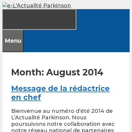
Skip
to
content
Menu
Month:
August 2014
Message de la rédactrice
en chef
Bienvenue au numéro d’été 2014 de
L’Actualité Parkinson. Nous
poursuivons notre collaboration avec
notre réseau national de partenaires