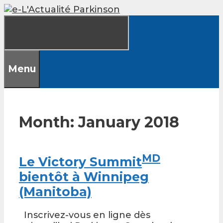
Skip
to
content
Menu
Month:
January 2018
MD
Le Victory Summit
bientôt à Winnipeg
(Manitoba)
Inscrivez-vous en ligne dès