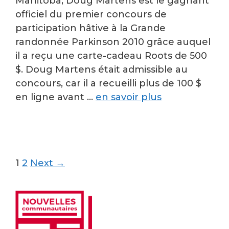
Manitoba, Doug Martens est le gagnant
officiel du premier concours de
participation hâtive à la Grande
randonnée Parkinson 2010 grâce auquel
il a reçu une carte-cadeau Roots de 500
$. Doug Martens était admissible au
concours, car il a recueilli plus de 100 $
en ligne avant …
en savoir plus
Post
1
2
Next →
navigation