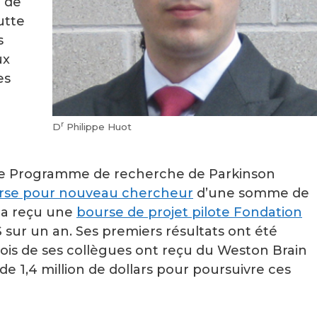
é de
utte
s
ux
es
r
D
Philippe Huot
 le Programme de recherche de Parkinson
rse pour nouveau chercheur
d’une somme de
d a reçu une
bourse de projet pilote Fondation
ur un an. Ses premiers résultats ont été
rois de ses collègues ont reçu du Weston Brain
e 1,4 million de dollars pour poursuivre ces