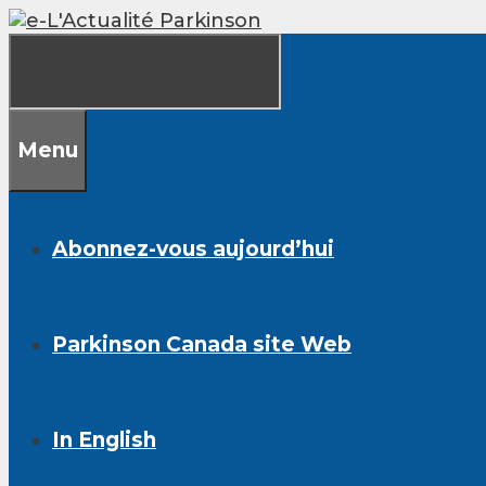
Skip
to
content
Menu
Abonnez-vous aujourd’hui
Parkinson Canada site Web
In English