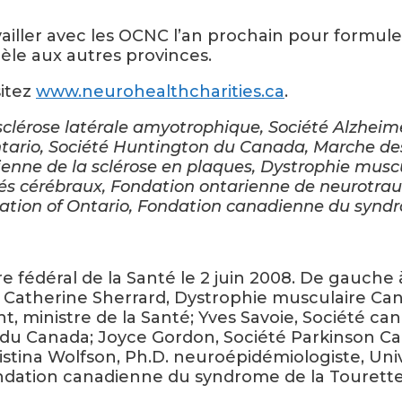
iller avec les OCNC l’an prochain pour formul
èle aux autres provinces.
sitez
www.neurohealthcharities.ca
.
clérose latérale amyotrophique, Société Alzheim
tario, Société Huntington du Canada, Marche des 
ienne de la sclérose en plaques, Dystrophie mus
és cérébraux, Fondation ontarienne de neurotrau
ation of Ontario, Fondation canadienne du syndr
édéral de la Santé le 2 juin 2008. De gauche à 
Catherine Sherrard, Dystrophie musculaire Can
 ministre de la Santé; Yves Savoie, Société ca
u Canada; Joyce Gordon, Société Parkinson Cana
stina Wolfson, Ph.D. neuroépidémiologiste, Univ
ndation canadienne du syndrome de la Tourette