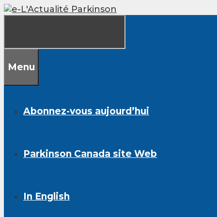
Skip
to
content
Menu
Abonnez-vous aujourd’hui
Parkinson Canada site Web
In English