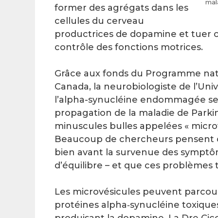
mal
former des agrégats dans les
cellules du cerveau
productrices de dopamine et tuer ce
contrôle des fonctions motrices.
Grâce aux fonds du Programme nati
Canada, la neurobiologiste de l’Un
l’alpha-synucléine endommagée se dé
propagation de la maladie de Parkin
minuscules bulles appelées « micrové
Beaucoup de chercheurs pensent d
bien avant la survenue des symptô
d’équilibre – et que ces problèmes t
Les microvésicules peuvent parcour
protéines alpha‑synucléine toxique
produisant la dopamine. La Dre Cicc