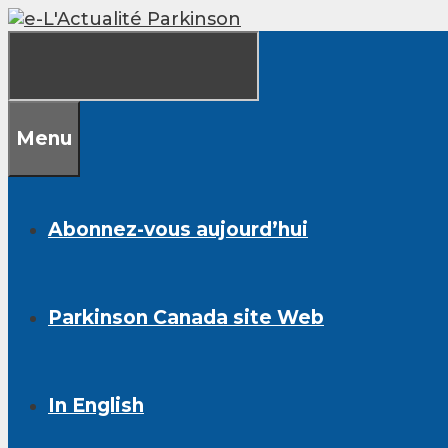
Skip
to
content
Menu
Abonnez-vous aujourd’hui
Parkinson Canada site Web
In English