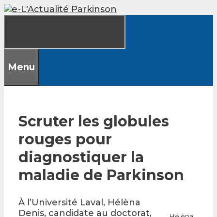
Skip
to
content
Menu
Scruter les globules
rouges pour
diagnostiquer la
maladie de Parkinson
À l’Université Laval, Hélèna
Denis, candidate au doctorat,
Hélèna